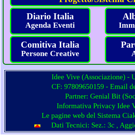
Diario Italia
Alb
Agenda Eventi
Imma
Comitiva Italia
Par
Persone Creative
Idee Vive (Associazione) - 
CF: 97809650159 - Email del
Partner:
Genial Bit
(
Soc
Informativa Privacy Idee 
Le pagine web del Sistema Ciak
Dati Tecnici: Sez.: 3c
, Agg